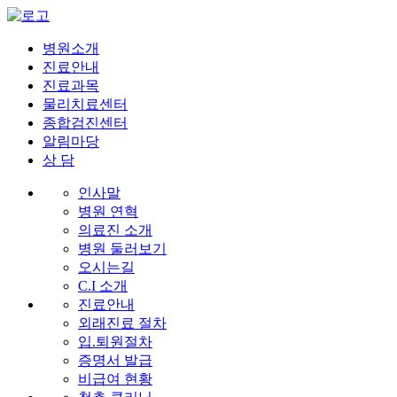
병원소개
진료안내
진료과목
물리치료센터
종합검진센터
알림마당
상 담
인사말
병원 연혁
의료진 소개
병원 둘러보기
오시는길
C.I 소개
진료안내
외래진료 절차
입.퇴원절차
증명서 발급
비급여 현황