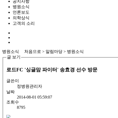
공지사항
병원소식
언론보도
의학상식
고객의 소리
병원소식
처음으로 > 알림마당 > 병원소식
글 보기
로드FC '싱글맘 파이터' 송효경 선수 방문
글쓴이
정병원관리자
날짜
2014-08-01 05:59:07
조회수
8795