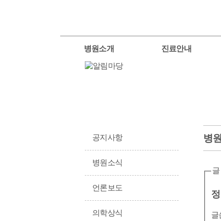
병원소개
진료안내
병
공지사항
병원소식
글
언론보도
정
의학상식
글