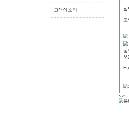
날
고객의 소리
조
정
오
Ha
<
>