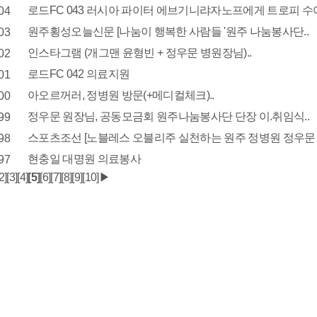
로드FC 043 러시아 파이터 에브기니랴자노프에게 트로피 수여
04
원주횡성오늘신문 [나눔이 행복한 사람들 '원주 나눔봉사단..
03
인스타그램 (개그맨 윤형빈 + 정우문 병원장님)..
02
로드FC 042 의료지원
01
아오르꺼러, 정병원 방문(+메디컬체크)..
00
정우문 원장님, 공동모금회 원주나눔봉사단 단장 이.취임식..
99
스포츠조선 [노블레스 오블리주 실천하는 원주 정병원 정우문 
98
현충일 대명원 의료봉사
97
2]
[3]
[4]
[5]
[6]
[7]
[8]
[9]
[10]
▶