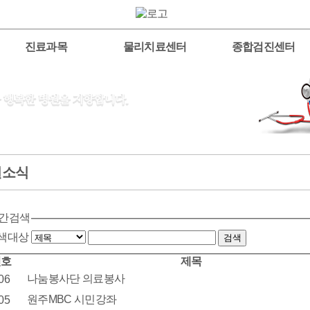
진료과목
물리치료센터
종합검진센터
원소식
간검색
색대상
번호
제목
나눔봉사단 의료봉사
06
원주MBC 시민강좌
05