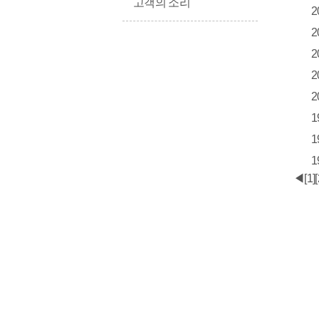
고객의 소리
2
2
2
2
2
1
1
1
◀
[1]
[