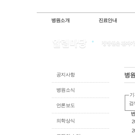
병원소개
진료안내
병
공지사항
병원소식
기
검
언론보도
의학상식
2
2