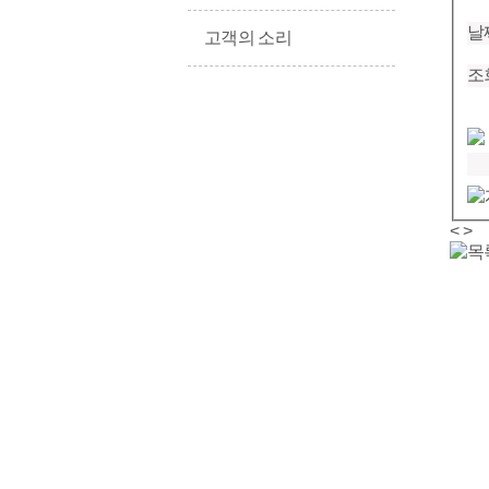
날
고객의 소리
조
<
>