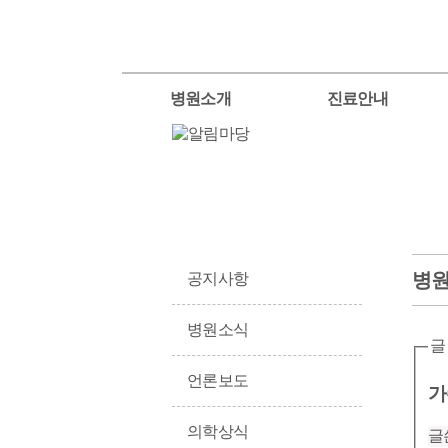
병원소개
진료안내
병
공지사항
병원소식
글
언론보도
가
의학상식
글