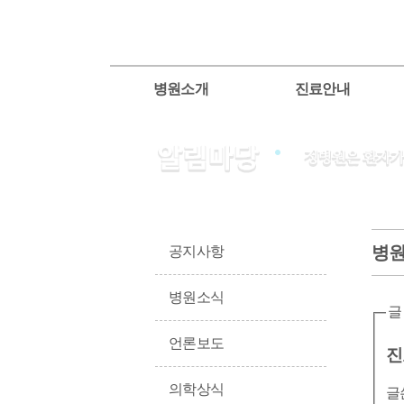
병원소개
진료안내
병
공지사항
병원소식
글
언론보도
진
의학상식
글