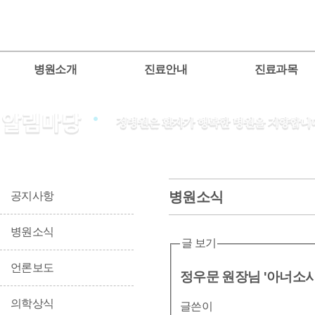
병원소개
진료안내
진료과목
병원소식
공지사항
병원소식
글 보기
언론보도
정우문 원장님 '아너소
의학상식
글쓴이