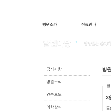
병원소개
진료안내
병
공지사항
병원소식
글
언론보도
3
의학상식
글