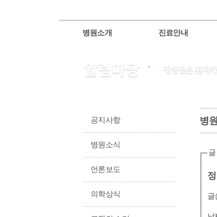
병원소개
진료안내
병
공지사항
병원소식
글
언론보도
정
의학상식
글
날