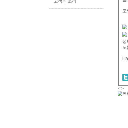
고객의 소리
조
정
오
Ha
<
>