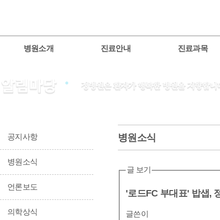
병원소개
진료안내
진료과목
병원소식
공지사항
병원소식
글 보기
언론보도
'로드FC 부대표' 밥샙,
의학상식
글쓴이