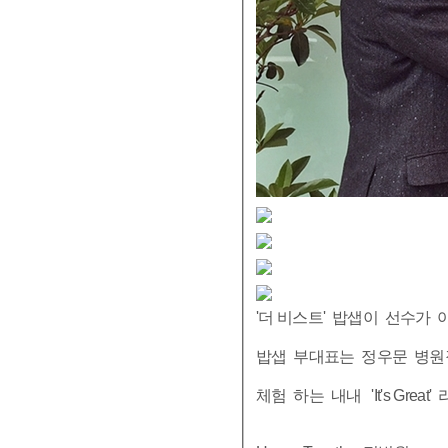
'더 비스트' 밥샙이 선수가
밥샙 부대표는 정우문 병원
체험 하는 내내 'It's Gr