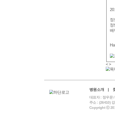
2
정
정
배
Ha
<
>
병원소개
|
대표자 : 정우문 /
주소 : (26410) 
Copyright ⓒ 2014