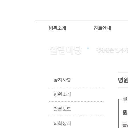
병원소개
진료안내
병
공지사항
병원소식
글
언론보도
원
의학상식
글