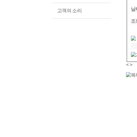
날
고객의 소리
조
<
>