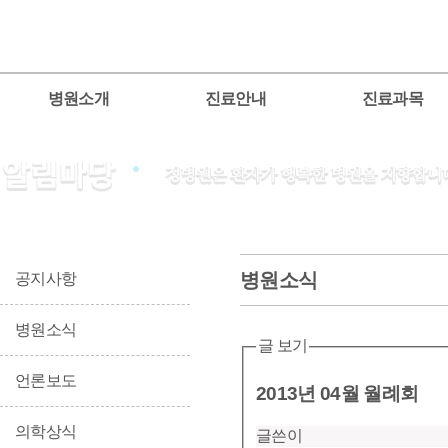
병원소개
진료안내
진료과목
병원소식
공지사항
병원소식
글 보기
언론보도
2013년 04월 월례회
의학상식
글쓴이