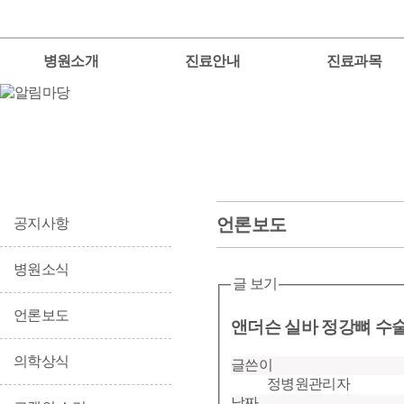
병원소개
진료안내
진료과목
언론보도
공지사항
병원소식
글 보기
언론보도
앤더슨 실바 정강뼈 수
의학상식
글쓴이
정병원관리자
날짜