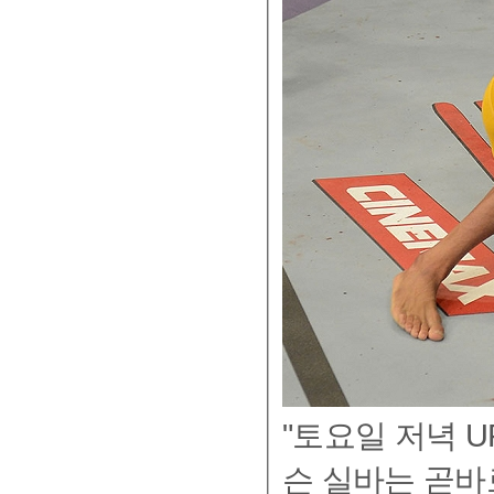
"토요일 저녁 U
슨 실바는 곧바