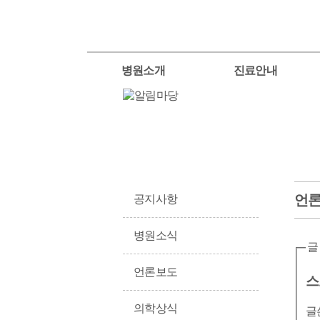
병원소개
진료안내
언
공지사항
병원소식
글
언론보도
스
의학상식
글