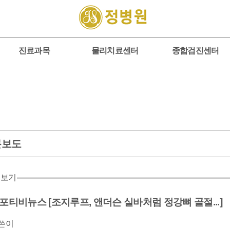
진료과목
물리치료센터
종합검진센터
론보도
 보기
포티비뉴스 [조지루프, 앤더슨 실바처럼 정강뼈 골절...]
쓴이