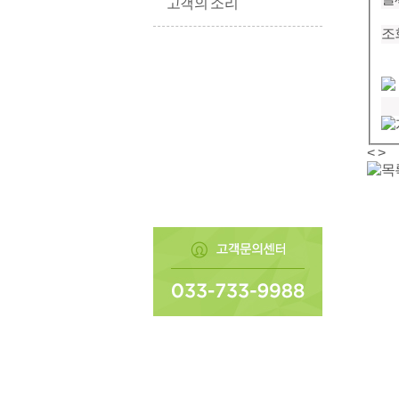
고객의 소리
조
<
>