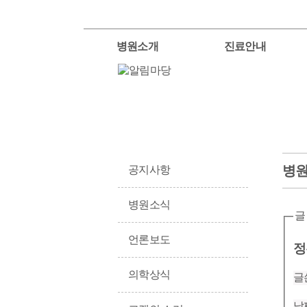
병원소개
진료안내
병
공지사항
병원소식
글
언론보도
정
의학상식
글
날