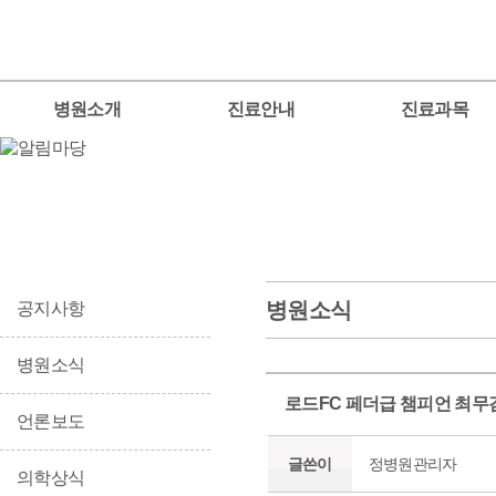
병원소개
진료안내
진료과목
병원소식
공지사항
병원소식
로드FC 페더급 챔피언 최무겸
언론보도
글쓴이
정병원관리자
의학상식